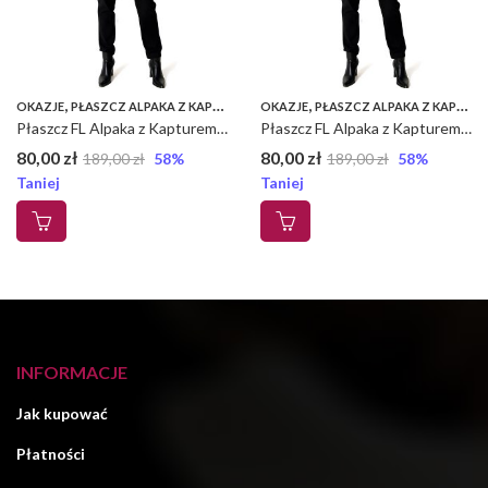
,
,
,
OKAZJE
PŁASZCZ ALPAKA Z KAPTUREM FL
OKAZJE
PŁASZCZE
PŁASZCZ ALPAKA Z KAPTUREM FL
Płaszcz FL Alpaka z Kapturem – Czarny, L
Płaszcz FL Alpaka z Kapturem – Czarny, M
80,00
zł
80,00
zł
189,00
zł
58
%
189,00
zł
58
%
Taniej
Taniej
INFORMACJE
Jak kupować
Płatności