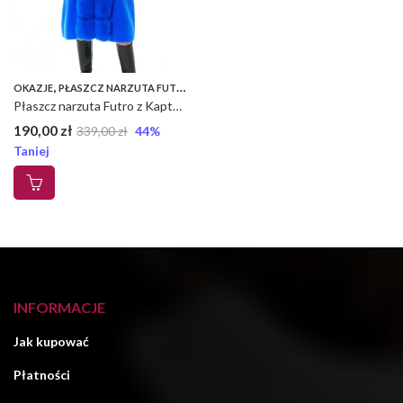
,
,
OKAZJE
PŁASZCZ NARZUTA FUTRO Z KAPTUREM
PŁASZCZE
Płaszcz narzuta Futro z Kapturem – Zimowa UNI – Chaber, UNI
190,00
zł
339,00
zł
44
%
Taniej
INFORMACJE
Jak kupować
Płatności