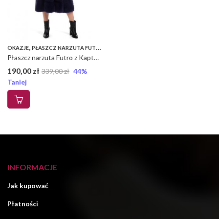
,
,
OKAZJE
PŁASZCZ NARZUTA FUTRO Z KAPTUREM
PŁASZCZE
Płaszcz narzuta Futro z Kapturem – Zimowa UNI – Granat, UNI
190,00
zł
339,00
zł
44
%
Taniej
INFORMACJE
Jak kupować
Płatności