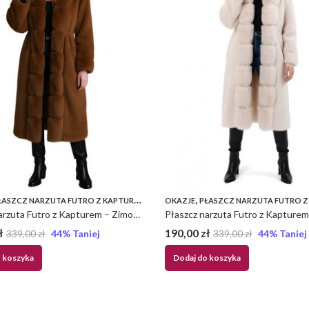
,
,
ŁASZCZ NARZUTA FUTRO Z KAPTUREM
PŁASZCZE
OKAZJE
PŁASZCZ NARZUTA FUTRO Z 
Płaszcz narzuta Futro z Kapturem – Zimowa UNI – Brąz, UNI
ł
190,00
zł
339,00
zł
44
% Taniej
339,00
zł
44
% Taniej
 koszyka
Dodaj do koszyka