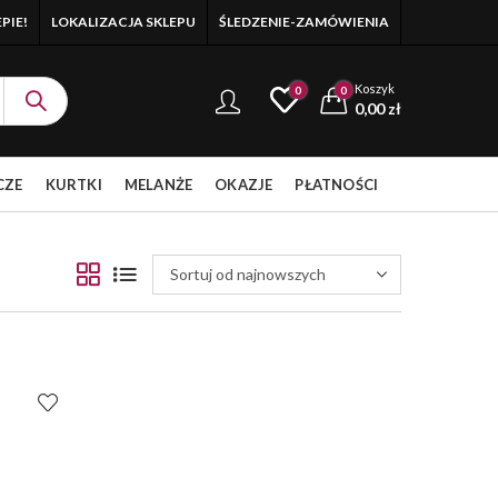
PIE!
LOKALIZACJA SKLEPU
ŚLEDZENIE-ZAMÓWIENIA
Koszyk
0
0
0,00
zł
CZE
KURTKI
MELANŻE
OKAZJE
PŁATNOŚCI