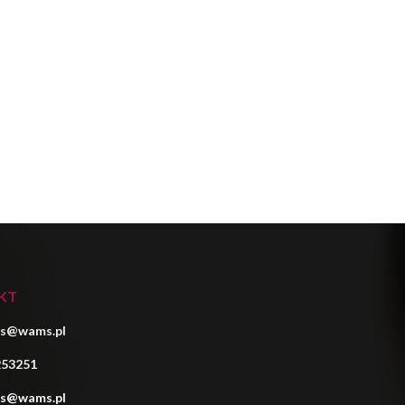
KT
s@wams.pl
253251
s@wams.pl