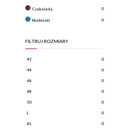
0
Czekolada
0
Niebieski
FILTRUJ ROZMIARY
42
0
44
0
46
0
48
0
50
0
L
0
XL
0