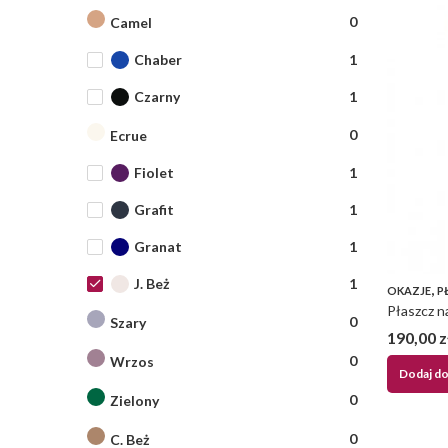
0
Camel
Chaber
1
Czarny
1
0
Ecrue
Fiolet
1
Grafit
1
Granat
1
J. Beż
1
,
OKAZJE
P
0
Szary
190,00
z
0
Wrzos
Dodaj do
0
Zielony
0
C. Beż