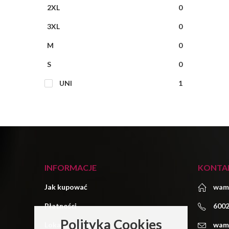
2XL
0
3XL
0
M
0
S
0
UNI
1
INFORMACJE
KONTA
Jak kupować
wam
Płatności
600
Polityka Cookies
Lokalizacja sklepu
wam