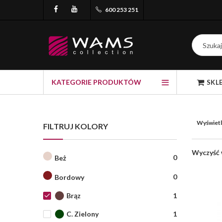
600 253 251
KATEGORIE PRODUKTÓW
SKL
Wyświetl
FILTRUJ KOLORY
Wyczyść w
0
Beż
0
Bordowy
Brąz
1
C. Zielony
1