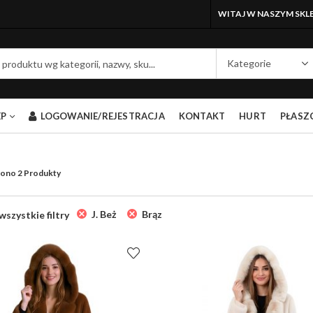
WITAJ W NASZYM SKLE
EP
LOGOWANIE/REJESTRACJA
KONTAKT
HURT
PŁASZ
Posortowane
ono 2 Produkty
według
najnowszych
J. Beż
Brąz
szystkie filtry