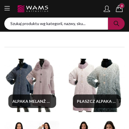
0
ALPAKA MELANŻ Z KOŁNIERZEM
PŁASZCZ ALPAKA MELANŻ CIENIOWANY