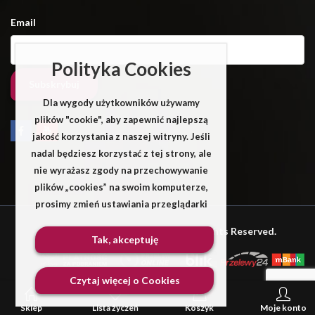
Email
Polityka Cookies
Dla wygody użytkowników używamy
plików "cookie", aby zapewnić najlepszą
jakość korzystania z naszej witryny. Jeśli
nadal będziesz korzystać z tej strony, ale
nie wyrażasz zgody na przechowywanie
plików „cookies” na swoim komputerze,
prosimy zmień ustawiania przeglądarki
Wams © 2025 by PressLayouts All Rights Reserved.
Tak, akceptuję
Czytaj więcej o Cookies
0
0
Sklep
Lista życzeń
Koszyk
Moje konto