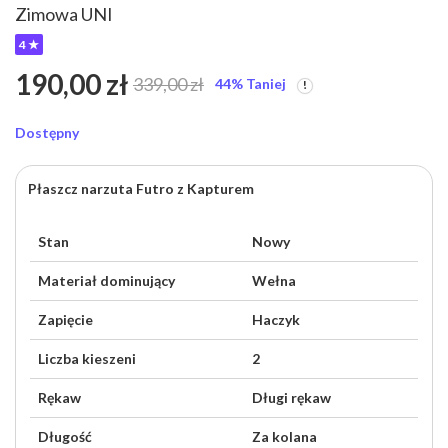
Zimowa UNI
Credit
Alpaka Parka z
4 ★
Futrem
1,00
zł
269,00
zł
190,00
zł
339,00
zł
44
% Taniej
Dostępny
Płaszcz narzuta Futro z Kapturem
Stan
Nowy
Materiał dominujący
Wełna
Zapięcie
Haczyk
Liczba kieszeni
2
Rękaw
Długi rękaw
Długość
Za kolana