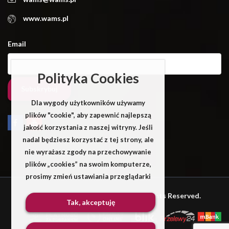
www.wams.pl
Email
Polityka Cookies
Dla wygody użytkowników używamy
plików "cookie", aby zapewnić najlepszą
jakość korzystania z naszej witryny. Jeśli
nadal będziesz korzystać z tej strony, ale
nie wyrażasz zgody na przechowywanie
plików „cookies” na swoim komputerze,
prosimy zmień ustawiania przeglądarki
Wams © 2025 by PressLayouts All Rights Reserved.
Tak, akceptuję