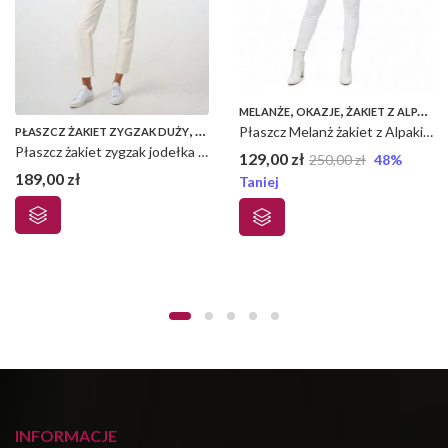
,
,
MELANŻE
OKAZJE
ŻAKIET Z ALPAKI - CIASTECZKO
,
Płaszcz Melanż żakiet z Alpaki super promocja kolor ciasteczko
PŁASZCZ ŻAKIET ZYGZAK DUŻY
PŁASZCZE
Płaszcz żakiet zygzak jodełka duża alpaka prasowana UNI
129,00
zł
250,00
zł
48
%
189,00
zł
,
PŁASZCZE
Taniej
INFORMACJE