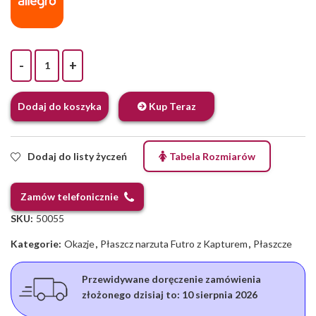
Płaszcz narzuta Futro z Kapturem - Zimowa UNI quantity
Dodaj do koszyka
Kup Teraz
Dodaj do listy życzeń
Tabela Rozmiarów
Zamów telefonicznie
SKU:
50055
Kategorie:
Okazje
,
Płaszcz narzuta Futro z Kapturem
,
Płaszcze
Przewidywane doręczenie zamówienia
złożonego dzisiaj to:
10 sierpnia 2026